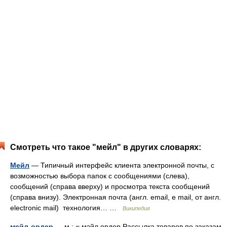
Смотреть что такое "мейл" в других словарях:
Мейл
— Типичный интерфейс клиента электронной почты, с
возможностью выбора папок с сообщениями (слева),
сообщений (справа вверху) и просмотра текста сообщений
(справа внизу). Электронная почта (англ. email, e mail, от англ.
electronic mail) технология… …
Википедия
мейл-ордер
— м.; = мэйл ордер Рассылка товаров по заказам