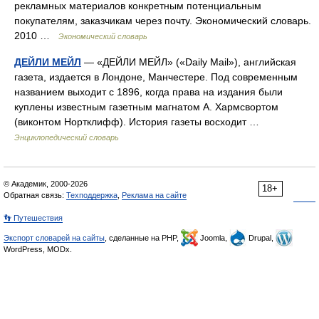
рекламных материалов конкретным потенциальным
покупателям, заказчикам через почту. Экономический словарь.
2010 …
Экономический словарь
ДЕЙЛИ МЕЙЛ
— «ДЕЙЛИ МЕЙЛ» («Daily Mail»), английская
газета, издается в Лондоне, Манчестере. Под современным
названием выходит с 1896, когда права на издания были
куплены известным газетным магнатом А. Хармсвортом
(виконтом Нортклифф). История газеты восходит …
Энциклопедический словарь
© Академик, 2000-2026
18+
Обратная связь:
Техподдержка
,
Реклама на сайте
👣 Путешествия
Экспорт словарей на сайты
, сделанные на PHP,
Joomla,
Drupal,
WordPress, MODx.